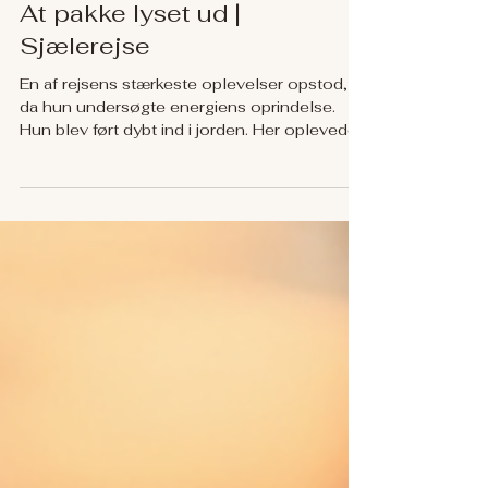
Sjælerejse
At pakke lyset ud |
Sjælerejse
En af rejsens stærkeste oplevelser opstod,
da hun undersøgte energiens oprindelse.
Hun blev ført dybt ind i jorden. Her oplevede
hun en glødende energikerne omgivet af
krystaller. "Jeg kommer ind til en kerne af
gløder." "En enorm kraftfuld energi." "Jeg
hører hjemme her."