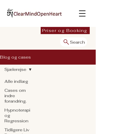
Priser og Booking
Search
Blog og cases
Sjælerejse
Alle indlæg
Cases om
indre
forandring.
Hypnoterapi
og
Regression
Tidligere Liv