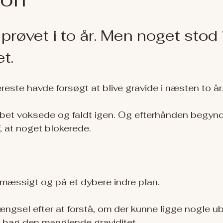
røvet i to år. Men noget stod 
et.
ste havde forsøgt at blive gravide i næsten to år
bet voksede og faldt igen. Og efterhånden begyndt
, at noget blokerede.
mæssigt og på et dybere indre plan.
gsel efter at forstå, om der kunne ligge nogle ube
e bag den manglende graviditet.