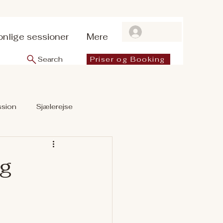
Log ind
onlige sessioner
Mere
Search
Priser og Booking
ssion
Sjælerejse
og