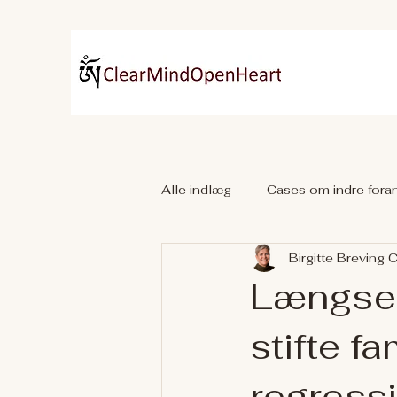
Alle indlæg
Cases om indre foran
Birgitte Breving 
Clairvoyance
Længsel 
stifte fa
regress