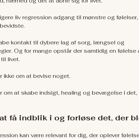
ed, nærhed og det at åbne sig for livet.
ligere liv regression adgang til mønstre og følelser,
 bevidste.
be kontakt til dybere lag af sorg, længsel og 
gier. Og for mange opstår der samtidig en følelse a
il livet.
 ikke om at bevise noget.
 om at skabe indsigt, healing og bevægelse i det, 
 at få indblik i og forløse det, der 
gression kan være relevant for dig, der oplever føle