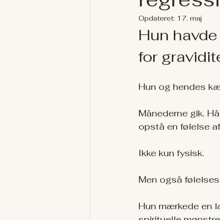
Opdateret:
17. maj
Hun havde p
for gravidit
Hun og hendes kære
Månederne gik. Hå
opstå en følelse af
Ikke kun fysisk.
Men også følelses
Hun mærkede en læn
spirituelle mønstr