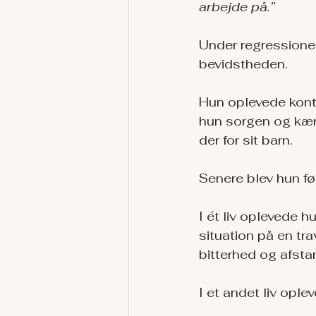
arbejde på.”
Under regressionen
bevidstheden.
Hun oplevede konta
hun sorgen og kærl
der for sit barn.
Senere blev hun ført 
I ét liv oplevede h
situation på en tr
bitterhed og afstand
I et andet liv ople