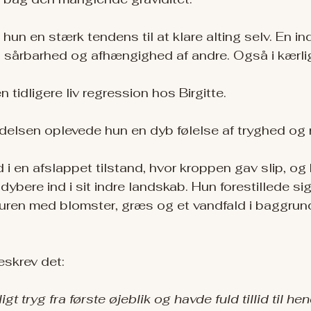
un en stærk tendens til at klare alting selv. En in
 sårbarhed og afhængighed af andre. Også i kærli
n tidligere liv regression hos Birgitte.
delsen oplevede hun en dyb følelse af tryghed og 
 i en afslappet tilstand, hvor kroppen gav slip, og
bere ind i sit indre landskab. Hun forestillede sig 
aturen med blomster, græs og et vandfald i baggrun
skrev det:
igt tryg fra første øjeblik og havde fuld tillid til h