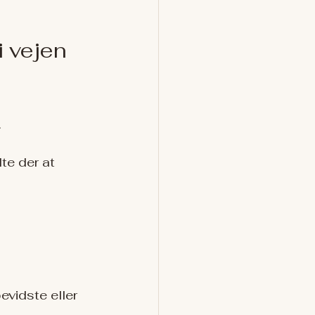
i vejen 
.
e der at 
vidste eller 