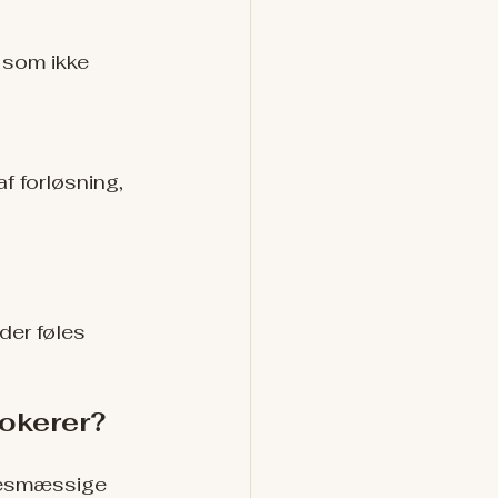
 som ikke 
f forløsning, 
der føles 
blokerer?
lsesmæssige 