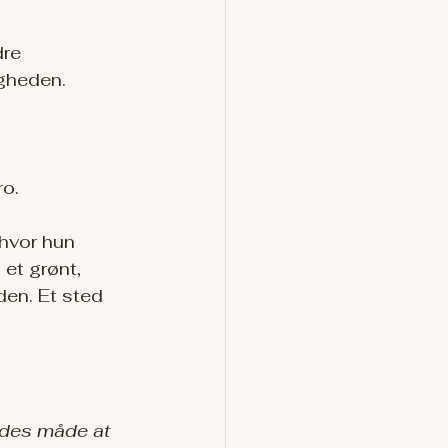
dre 
gheden.
ro.
 hvor hun 
et grønt, 
den. Et sted 
endes måde at 