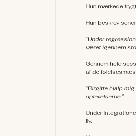
Hun mærkede frygten
Hun beskrev sener
“Under regressionen
været igennem stor
Gennem hele sessio
af de følelsesmæss
“Birgitte hjalp mig
oplevelserne.”
Under integration
liv.