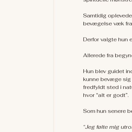
Samtidig oplevede h
bevægelse væk fra
Derfor valgte hun e
Allerede fra begyn
Hun blev guidet ind
kunne bevæge sig dy
fredfyldt sted i n
hvor “alt er godt”.
Som hun senere be
“Jeg følte mig utrol