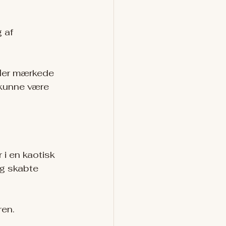
 af 
 Her mærkede 
 kunne være 
 i en kaotisk 
og skabte 
ren.