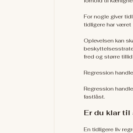
forhold til kærligh
For nogle giver tid
tidligere har været
Oplevelsen kan ska
beskyttelsesstrate
fred og større tillid t
Regression handler
Regression handler
fastlåst.
Er du klar til
En tidligere liv re