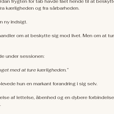
an frygten for tab havde fået hende til at beskytte
fra kærligheden og fra sårbarheden.
 ny indsigt.
handler om at beskytte sig mod livet. Men om at tu
e under sessionen:
noget med at ture kærligheden.”
levede hun en markant forandring i sig selv.
else af lettelse, åbenhed og en dybere forbindelse 
.