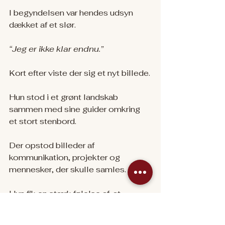
I begyndelsen var hendes udsyn 
dækket af et slør.
“Jeg er ikke klar endnu.”
Kort efter viste der sig et nyt billede.
Hun stod i et grønt landskab 
sammen med sine guider omkring 
et stort stenbord.
Der opstod billeder af 
kommunikation, projekter og 
mennesker, der skulle samles.
Hun fik en stærk følelse af, at 
hendes arbejde handlede om at 
hjælpe andre mennesker til at leve 