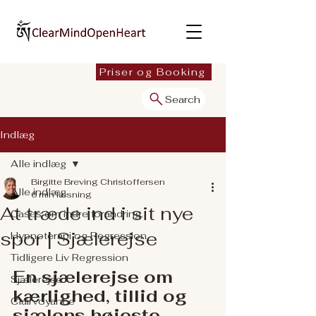
Priser og Booking
Search
Indlæg
Alle indlæg
Birgitte Breving Christoffersen
Alle indlæg
6 min læsning
At træde ind i sit nye
Cases om indre forandring.
spor | Sjælerejse
Hypnoterapi og Regression
Tidligere Liv Regression
En sjælerejse om 
Sjælerejse
kærlighed, tillid og 
Clairvoyance
sjælens højeste 