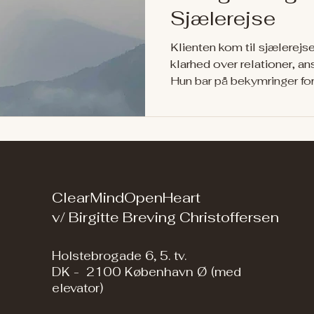
Sjælerejse
Klienten kom til sjælerej
klarhed over relationer, ans
Hun bar på bekymringer fo
og hun havde en stærk trang
nogle gange også fikse det
ClearMindOpenHeart
v/ Birgitte Breving Christoffersen
Holstebrogade 6, 5. tv.
DK - 2100 København Ø (med
elevator)