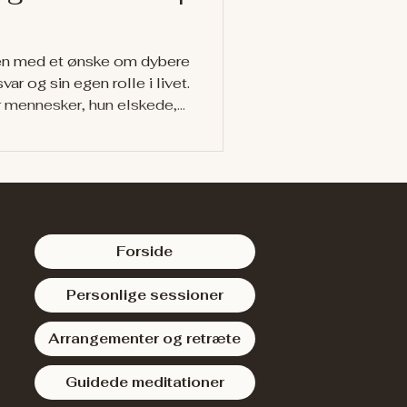
sen med et ønske om dybere
var og sin egen rolle i livet.
r mennesker, hun elskede,
 til at beskytte, forstå og
, der føltes svært.
Forside
Personlige sessioner
Arrangementer og retræte
Guidede meditationer