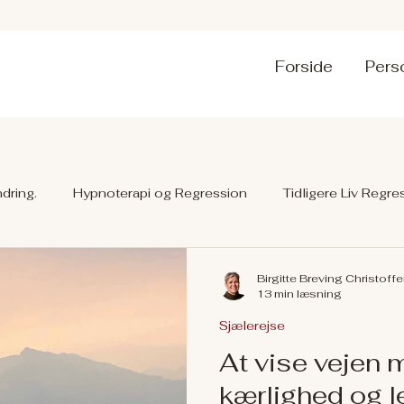
Forside
Pers
dring.
Hypnoterapi og Regression
Tidligere Liv Regre
Birgitte Breving Christoff
13 min læsning
Sjælerejse
At vise vejen 
kærlighed og l