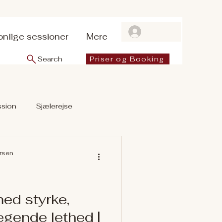
Log ind
onlige sessioner
Mere
Search
Priser og Booking
ssion
Sjælerejse
ersen
med styrke,
egende lethed |