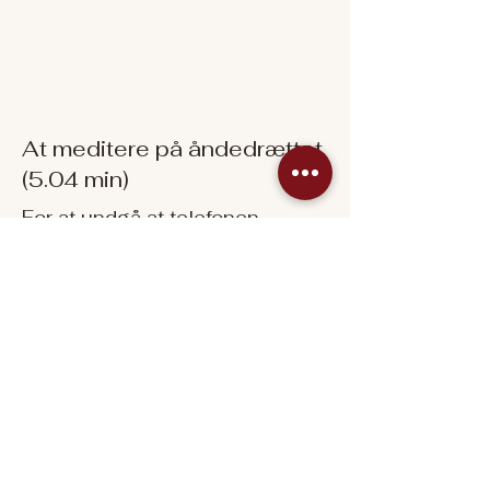
At meditere på åndedrættet
(5.04 min)
For at undgå at telefonen
afbryder, så vil jeg anbefale at
du downloader meditationen -
eller åbner i SoundCloud. Scroll
ned inde i boksen for at åbne
lydfilen