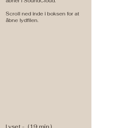
åbner i SoundCloud.
Scroll ned inde i boksen for at
åbne lydfilen.
Lyset - (19 min.)