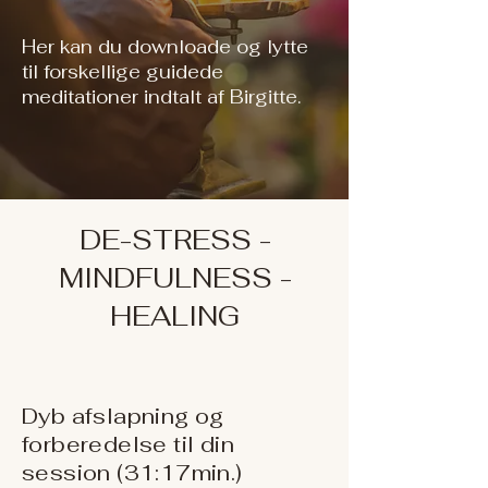
Her kan du downloade og lytte
til forskellige guidede
meditationer indtalt af Birgitte.
DE-STRESS -
MINDFULNESS -
HEALING
Dyb afslapning og
forberedelse til din
session (31:17min.)