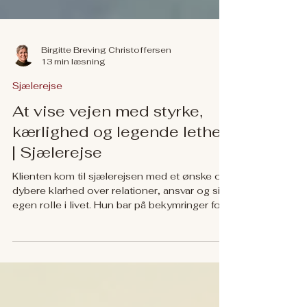
Birgitte Breving Christoffersen
13 min læsning
Sjælerejse
At vise vejen med styrke,
kærlighed og legende lethed
| Sjælerejse
Klienten kom til sjælerejsen med et ønske om
dybere klarhed over relationer, ansvar og sin
egen rolle i livet. Hun bar på bekymringer for
mennesker, hun elskede, og hun havde en
stærk trang til at beskytte, forstå og nogle