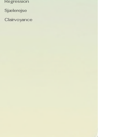
Regression
Sjælerejse
Clairvoyance