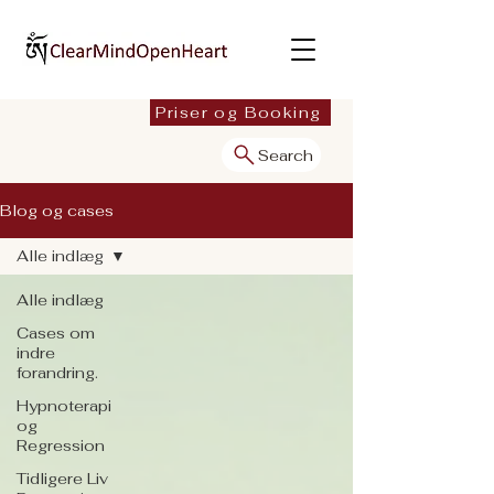
Priser og Booking
Search
Blog og cases
Alle indlæg
Alle indlæg
Cases om
indre
forandring.
Hypnoterapi
og
Regression
Tidligere Liv