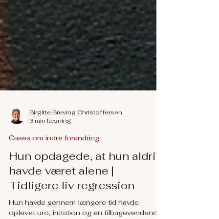
Birgitte Breving Christoffersen
3 min læsning
Cases om indre forandring.
Hun opdagede, at hun aldrig
havde været alene |
Tidligere liv regression