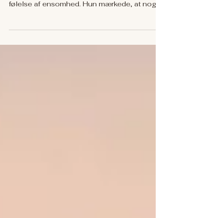
Hun havde gennem længere tid havde
oplevet uro, irritation og en tilbagevendende
følelse af ensomhed. Hun mærkede, at noget
i hendes liv føltes uforklarligt tungt. Der var en
oplevelse af at mangle plads til sig selv og af
at bære på noget, som ikke helt føltes som
hendes eget. Samtidig oplevede hun
spændinger i kroppen, blandt andet i nakken,
hovedet og omkring maven. Hun ønskede at
forstå de dybere årsager til disse følelser og
skabe mere indre ro og frihed. Følelsen af f