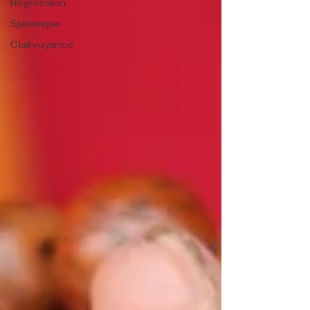
Regression
Sjælerejse
Clairvoyance