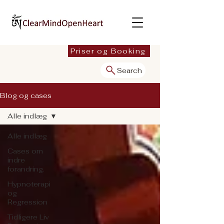
Priser og Booking
Search
Blog og cases
Alle indlæg
Alle indlæg
Cases om
indre
forandring.
Hypnoterapi
og
Regression
Tidligere Liv