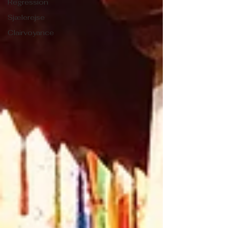
Regression
Sjælerejse
Clairvoyance