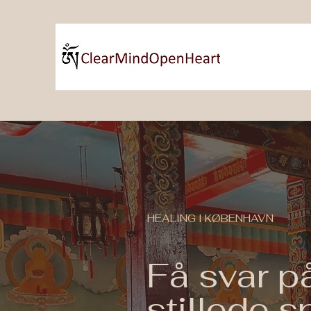
HEALING I KØBENHAVN
Få svar p
stillede 