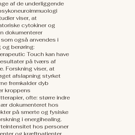
ange af de underliggende
 psykoneuroimmuologi
dier viser, at
toriske cytokiner og
ion dokumenterer
r, som også anvendes i
g og berøring:
herapeutic Touch kan have
esultater på tværs af
. Forskning viser, at
øget afslapning styrket
rne fremkalder dyb
ker kroppens
terapier, ofte: større indre
især dokumenteret hos
kter på smerte og fysiske
rskning i energihealing.
rteintensitet hos personer
enter og kræftpatienter