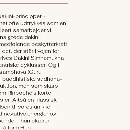
dakini-princippet -
me) ofte udtrykkes som en
eart samarbejder vi
igtede dakini. I
 medfølende beskytterkraft
et, der står i vejen for
eskrives Dakini Simhamukha
antriske cyklusser. Og i
asambhava (Guru
​ I buddhistiske sadhana-
ruktion, men som skarp
jom Rinpoche’s korte
sler. Altså en klassisk
lsen til vores unikke
d negative energier og
ensende – hun skærer
 form. ​ Hun