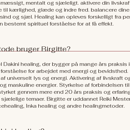
smæssigt, mentalt og sjæleligt. aktivere din livskraft
e til kærlighed, glæde og indre fred. balancere dine
ind og sjæl. Healing kan opleves forskelligt fra pe
en bestemt spirituel forståelse for at få effekt.
ode bruger Birgitte?
uel Dakini healing, der bygger på mange års praksis
 forståelse for arbejdet med energi og bevidsthed. 
af universelt lys og energi. Aktivering af livskraft 
g maskuline energier. Styrkelse af forbindelsen til d
 styrket gennem mere end 20 års praksis og erfarin
sjælelige temaer. Birgitte er uddannet Reiki Meste
ncehealing, Inka healing og andre healingmetoder.