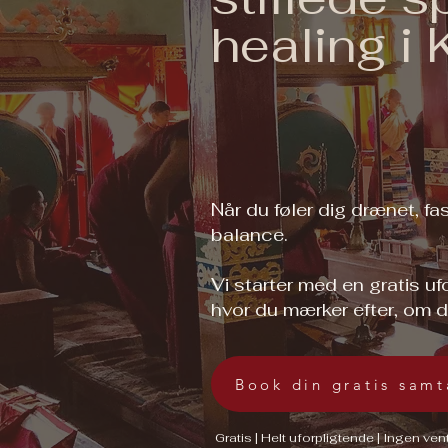
healing i
Når du føler dig drænet, fas
balance.
Vi starter med en gratis u
hvor du mærker efter, om de
Book din gratis samt
Gratis | Helt uforpligtende | Ingen ven