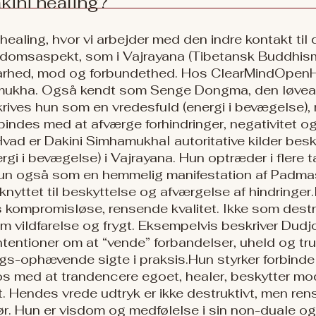
akini healing?
t healing, hvor vi arbejder med den indre kontakt til 
isdomsaspekt, som i Vajrayana (Tibetansk Buddhis
klarhed, mod og forbundethed. Hos ClearMindOpenH
mukha. Også kendt som Senge Dongma, den løveans
ives hun som en vredesfuld (energi i bevægelse),
bindes med at afværge forhindringer, negativitet og d
​ Hvad er Dakini Simhamukha ​ I autoritative kilder b
gi i bevægelse) i Vajrayana. Hun optræder i flere t
hun også som en hemmelig manifestation af Padm
yttet til beskyttelse og afværgelse af hindringer. ​
 kompromisløse, rensende kvalitet. Ikke som dest
m vildfarelse og frygt. Eksempelvis beskriver Dud
intentioner om at “vende” forbandelser, uheld og tru
s-ophævende sigte i praksis. ​​ Hun styrker forbinde
s med at trandencere egoet, healer, beskytter mo
ækst. Hendes vrede udtryk er ikke destruktivt, men r
 Hun er visdom og medfølelse i sin non-duale og rå