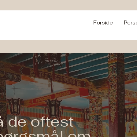
Forside
Pers
å de oftest
spørgsmål om