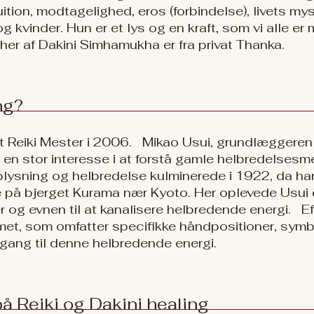
uition, modtagelighed, eros (forbindelse), livets mys
 kvinder. Hun er et lys og en kraft, som vi alle er 
r af Dakini Simhamukha er fra privat Thanka.
ng?
Reiki Mester i 2006. Mikao Usui, grundlæggeren af 
 en stor interesse i at forstå gamle helbredelsesm
plysning og helbredelse kulminerede i 1922, da ha
 på bjerget Kurama nær Kyoto. Her oplevede Usui e
og evnen til at kanalisere helbredende energi. E
et, som omfatter specifikke håndpositioner, symbo
gang til denne helbredende energi.
på Reiki og Dakini healing