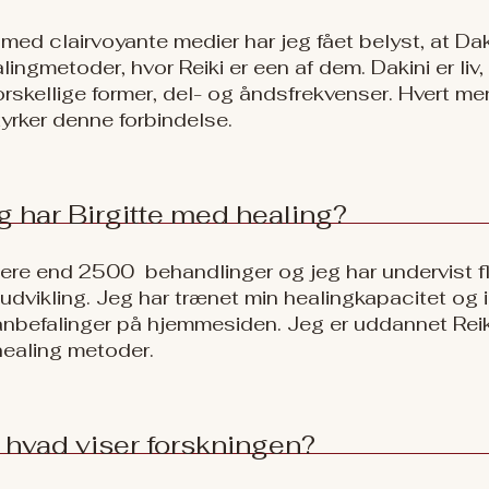
r med clairvoyante medier har jeg fået belyst, at Dak
ingmetoder, hvor Reiki er een af dem. Dakini er liv,
orskellige former, del- og åndsfrekvenser. Hvert me
yrker denne forbindelse.
 har Birgitte med healing?
ere end 2500 behandlinger og jeg har undervist f
l udvikling. Jeg har trænet min healingkapacitet og
nbefalinger på hjemmesiden. Jeg er uddannet Reik
healing metoder.
- hvad viser forskningen?