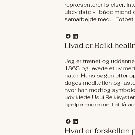
repræsenterer følelser, int
ubevidste - i både mænd og
samarbejde med. Fotoet he
Hvad er Reiki heali
Jeg er trænet og uddannet 
1865 og levede et liv med
natur. Hans søgen efter o
dages meditation og faste
hvor han modtog symboler 
udviklede Usui Reikisystem
hjælpe andre med at få ad
Hvad er forskellen 