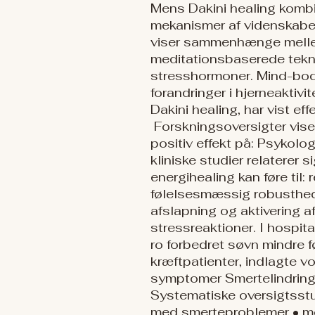
Mens Dakini healing kombi
mekanismer af videnskabe
viser sammenhænge mellem 
meditationsbaserede tekni
stresshormoner. Mind-body
forandringer i hjerneaktiv
Dakini healing, har vist ef
Forskningsoversigter vise
positiv effekt på: Psykolo
kliniske studier relaterer 
energihealing kan føre til
følelsesmæssig robusthed 
afslapning og aktivering 
stressreaktioner. I hospita
ro forbedret søvn mindre 
kræftpatienter, indlagte 
symptomer Smertelindring e
Systematiske oversigtsstu
med smerteproblemer • mod