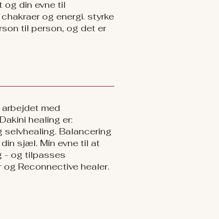
 og din evne til
 chakraer og energi. styrke
rson til person, og det er
 i arbejdet med
Dakini healing er:
og selvhealing. Balancering
in sjæl. Min evne til at
g - og tilpasses
r og Reconnective healer.