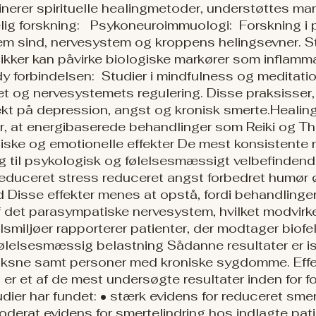
nerer spirituelle healingmetoder, understøttes m
lig forskning: Psykoneuroimmuologi: Forskning i
sind, nervesystem og kroppens helingsevner. Stu
kker kan påvirke biologiske markører som inflamma
 forbindelsen: Studier i mindfulness og meditat
itet og nervesystemets regulering. Disse praksisse
fekt på depression, angst og kronisk smerte. ​ Healin
r, at energibaserede behandlinger som Reiki og T
giske og emotionelle effekter De mest konsistente r
sig til psykologisk og følelsesmæssigt velbefindende
: reduceret stress reduceret angst forbedret humør 
Disse effekter menes at opstå, fordi behandlinge
af det parasympatiske nervesystem, hvilket modvir
lsmiljøer rapporterer patienter, der modtager biofelt
følelsesmæssig belastning Sådanne resultater er 
voksne samt personer med kroniske sygdomme. Effe
r et af de mest undersøgte resultater inden for fo
dier har fundet: • stærk evidens for reduceret sme
erat evidens for smertelindring hos indlagte pati