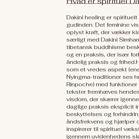
Hvad er spirituel D
Dakini healing er spirituel
gudinden. Det feminine v
oplyst kraft, der vækker 
særligt med Dakini Simha
tibetansk buddhisme beskr
og en praksis, der især for
åndelig praksis og frihed. 
som et vredes aspekt (ener
Nyingma-traditioner ses 
Rinpoche) med funktioner kn
tekster fremhæves hendes
visdom, der skærer igenne
daglige praksis eksplicit 
beskyttelses og forhindring
åndsfrekvens og hjælper o
inspirerer til spirituel v
igennem uvidenhedens slør.