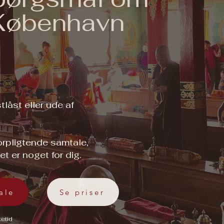
 København
tlåst eller ude af
forpligtende samtale,
t er noget for dig.
ale
Se priser
tetid